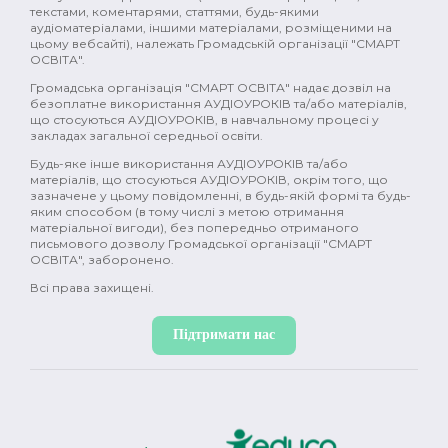
поівсть (2)
комедія (2)
історія (2)
текстами, коментарями, статтями, будь-якими
аудіоматеріалами, іншими матеріалами, розміщеними на
цьому вебсайті), належать Громадській організації "СМАРТ
Україна (2)
промислова революція (2)
ОСВІТА".
Громадська організація "СМАРТ ОСВІТА" надає дозвіл на
Японія (2)
Давня Греція (2)
природа (2)
безоплатне використання АУДІОУРОКІВ та/або матеріалів,
що стосуються АУДІОУРОКІВ, в навчальному процесі у
фемінізм (2)
меценати (2)
емоції (2)
закладах загальної середньої освіти.
Будь-яке інше використання АУДІОУРОКІВ та/або
гормони (2)
мозок (2)
зміни в тілі (2)
матеріалів, що стосуються АУДІОУРОКІВ, окрім того, що
зазначене у цьому повідомленні, в будь-якій формі та будь-
секс (2)
міти (2)
контрацепція (2)
яким способом (в тому числі з метою отримання
матеріальної вигоди), без попередньо отриманого
письмового дозволу Громадської організації "СМАРТ
менструація (2)
нацисти (2)
Океанія (2)
ОСВІТА", заборонено.
Всі права захищені.
глобальне потепління (2)
постмодерн (1)
дисиденти (1)
ісламський світ (1)
Підтримати нас
Річ Посполита (1)
просвітництво (1)
масони (1)
Нова історія (1)
Іван Франко (1)
XX ст (1)
Рузвельт (1)
Холодна війна (1)