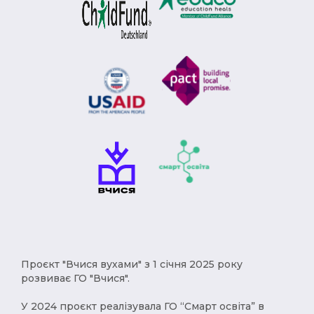
Модерн (1)
Римська імперія (1)
Брєжнєв (1)
Степан Бандера (1)
депортація (1)
міграція (1)
рухи опору (1)
Африка (1)
геноцид (1)
Карпатська Україна (1)
Чумаки (1)
імпресіонізм (1)
історичні твори (1)
Русь (1)
кримці (1)
меценат (1)
Євген Чикаленко (1)
Балкани (1)
індустріалізація (1)
Америка (1)
XVст. (1)
Христофор Колумб (1)
Проєкт "Вчися вухами" з 1 січня 2025 року
розвиває ГО "Вчися".
деокупація (1)
работоргівля (1)
У 2024 проєкт реалізувала ГО “Смарт освіта” в
винаходи (1)
народи (1)
українці (1)