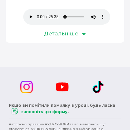
музика (3)
окупація (3)
оповідання (3)
колонізація (3)
росія (3)
революція (3)
християнство (3)
магнати (3)
Детальніше
Німеччина (3)
сексуальність (3)
педагоги (3)
Австралія (3)
клімат (3)
кіно (2)
шітдесятники (2)
пісні (2)
публіцистика (2)
ОУН (2)
історичний роман (2)
Англія (2)
XVII ст. (2)
колонії (2)
Сталін (2)
Черчилль (2)
Якщо ви помітили помилку в уроці, будь ласка
Британія (2)
права людини (2)
варвари (2)
заповніть цю форму
.
сучукрліт (2)
Гетьманщина (2)
племена (2)
Авторські права на АУДІОУРОКИ та всі матеріали, що
стосуються АУДІОУРОКІВ (включно з інформацією,