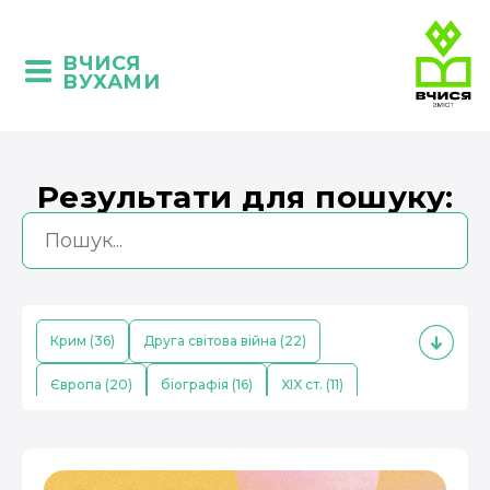
ВЧИСЯ
ВУХАМИ
Результати для пошуку:
Крим (36)
Друга світова війна (22)
Європа (20)
біографія (16)
XIX ст. (11)
кримські татари (10)
Середньовіччя (9)
економіка (8)
Китай (8)
поезія (7)