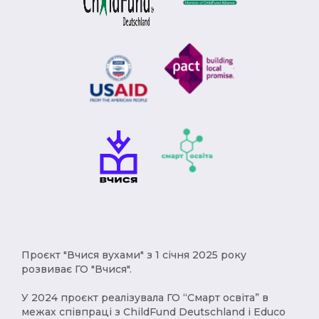
Модерн (1)
Римська імперія (1)
Брєжнєв (1)
Степан Бандера (1)
депортація (1)
міграція (1)
рухи опору (1)
Африка (1)
геноцид (1)
Карпатська Україна (1)
Чумаки (1)
імпресіонізм (1)
історичні твори (1)
Русь (1)
кримці (1)
меценат (1)
Євген Чикаленко (1)
Балкани (1)
індустріалізація (1)
Америка (1)
Проєкт "Вчися вухами" з 1 січня 2025 року
XVст. (1)
Христофор Колумб (1)
розвиває ГО "Вчися".
деокупація (1)
работоргівля (1)
У 2024 проєкт реалізувала ГО “Смарт освіта” в
межах співпраці з ChildFund Deutschland і Educo
винаходи (1)
народи (1)
українці (1)