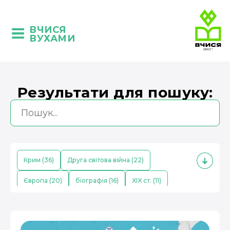
ВЧИСЯ
ВУХАМИ
Результати для пошуку:
Крим (36)
Друга світова війна (22)
Європа (20)
біографія (16)
XIX ст. (11)
кримські татари (10)
Середньовіччя (9)
економіка (8)
Китай (8)
поезія (7)