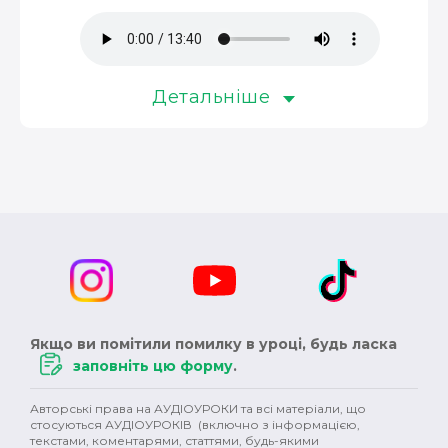
музика (3)
окупація (3)
оповідання (3)
колонізація (3)
росія (3)
революція (3)
Детальніше
християнство (3)
магнати (3)
Німеччина (3)
сексуальність (3)
педагоги (3)
Австралія (3)
клімат (3)
кіно (2)
шітдесятники (2)
пісні (2)
публіцистика (2)
ОУН (2)
історичний роман (2)
Англія (2)
XVII ст. (2)
колонії (2)
Сталін (2)
Черчилль (2)
Якщо ви помітили помилку в уроці, будь ласка
заповніть цю форму
.
Британія (2)
права людини (2)
варвари (2)
Авторські права на АУДІОУРОКИ та всі матеріали, що
сучукрліт (2)
Гетьманщина (2)
племена (2)
стосуються АУДІОУРОКІВ (включно з інформацією,
текстами, коментарями, статтями, будь-якими