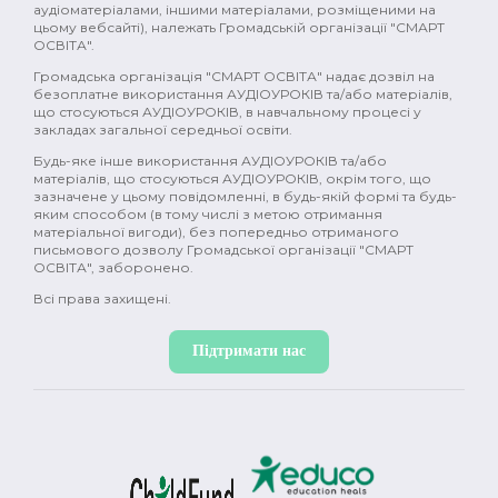
поівсть (2)
комедія (2)
історія (2)
аудіоматеріалами, іншими матеріалами, розміщеними на
цьому вебсайті), належать Громадській організації "СМАРТ
ОСВІТА".
Україна (2)
промислова революція (2)
Громадська організація "СМАРТ ОСВІТА" надає дозвіл на
безоплатне використання АУДІОУРОКІВ та/або матеріалів,
Японія (2)
Давня Греція (2)
природа (2)
що стосуються АУДІОУРОКІВ, в навчальному процесі у
закладах загальної середньої освіти.
фемінізм (2)
меценати (2)
емоції (2)
Будь-яке інше використання АУДІОУРОКІВ та/або
матеріалів, що стосуються АУДІОУРОКІВ, окрім того, що
гормони (2)
мозок (2)
зміни в тілі (2)
зазначене у цьому повідомленні, в будь-якій формі та будь-
яким способом (в тому числі з метою отримання
секс (2)
міти (2)
контрацепція (2)
матеріальної вигоди), без попередньо отриманого
письмового дозволу Громадської організації "СМАРТ
ОСВІТА", заборонено.
менструація (2)
нацисти (2)
Океанія (2)
Всі права захищені.
глобальне потепління (2)
постмодерн (1)
Підтримати нас
дисиденти (1)
ісламський світ (1)
Річ Посполита (1)
просвітництво (1)
масони (1)
Нова історія (1)
Іван Франко (1)
XX ст (1)
Рузвельт (1)
Холодна війна (1)