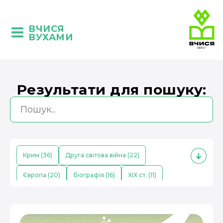
ВЧИСЯ
ВУХАМИ
Результати для пошуку:
Крим (36)
Друга світова війна (22)
Європа (20)
біографія (16)
XIX ст. (11)
кримські татари (10)
Середньовіччя (9)
економіка (8)
Китай (8)
поезія (7)