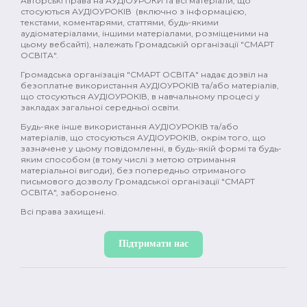
Авторські права на АУДІОУРОКИ та всі матеріали, що
поівсть (2)
комедія (2)
історія (2)
стосуються АУДІОУРОКІВ (включно з інформацією,
текстами, коментарями, статтями, будь-якими
Україна (2)
промислова революція (2)
аудіоматеріалами, іншими матеріалами, розміщеними на
цьому вебсайті), належать Громадській організації "СМАРТ
ОСВІТА".
Японія (2)
Давня Греція (2)
природа (2)
Громадська організація "СМАРТ ОСВІТА" надає дозвіл на
безоплатне використання АУДІОУРОКІВ та/або матеріалів,
фемінізм (2)
меценати (2)
емоції (2)
що стосуються АУДІОУРОКІВ, в навчальному процесі у
закладах загальної середньої освіти.
гормони (2)
мозок (2)
зміни в тілі (2)
Будь-яке інше використання АУДІОУРОКІВ та/або
матеріалів, що стосуються АУДІОУРОКІВ, окрім того, що
секс (2)
міти (2)
контрацепція (2)
зазначене у цьому повідомленні, в будь-якій формі та будь-
яким способом (в тому числі з метою отримання
менструація (2)
нацисти (2)
Океанія (2)
матеріальної вигоди), без попередньо отриманого
письмового дозволу Громадської організації "СМАРТ
ОСВІТА", заборонено.
глобальне потепління (2)
постмодерн (1)
Всі права захищені.
дисиденти (1)
ісламський світ (1)
Підтримати нас
Річ Посполита (1)
просвітництво (1)
масони (1)
Нова історія (1)
Іван Франко (1)
XX ст (1)
Рузвельт (1)
Холодна війна (1)