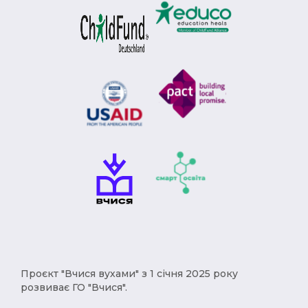
Модерн (1)
Римська імперія (1)
Брєжнєв (1)
Степан Бандера (1)
депортація (1)
міграція (1)
рухи опору (1)
Африка (1)
геноцид (1)
Карпатська Україна (1)
Чумаки (1)
імпресіонізм (1)
історичні твори (1)
Русь (1)
кримці (1)
меценат (1)
Євген Чикаленко (1)
Балкани (1)
індустріалізація (1)
Америка (1)
XVст. (1)
Христофор Колумб (1)
Проєкт "Вчися вухами" з 1 січня 2025 року
деокупація (1)
работоргівля (1)
розвиває ГО "Вчися".
винаходи (1)
народи (1)
українці (1)