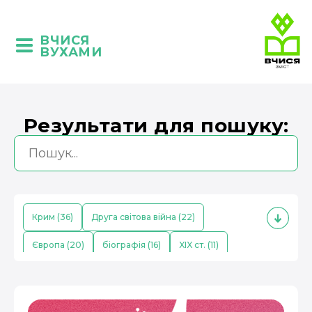
ВЧИСЯ
ВУХАМИ
Результати для пошуку:
Крим (36)
Друга світова війна (22)
Європа (20)
біографія (16)
XIX ст. (11)
кримські татари (10)
Середньовіччя (9)
економіка (8)
Китай (8)
поезія (7)