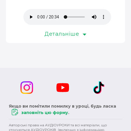
музика (3)
окупація (3)
оповідання (3)
колонізація (3)
росія (3)
революція (3)
християнство (3)
магнати (3)
Детальніше
Німеччина (3)
сексуальність (3)
педагоги (3)
Австралія (3)
клімат (3)
кіно (2)
шітдесятники (2)
пісні (2)
публіцистика (2)
ОУН (2)
історичний роман (2)
Англія (2)
XVII ст. (2)
колонії (2)
Сталін (2)
Черчилль (2)
Якщо ви помітили помилку в уроці, будь ласка
Британія (2)
права людини (2)
варвари (2)
заповніть цю форму
.
сучукрліт (2)
Гетьманщина (2)
племена (2)
Авторські права на АУДІОУРОКИ та всі матеріали, що
стосуються АУДІОУРОКІВ (включно з інформацією,