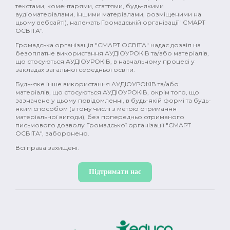
поівсть (2)
комедія (2)
історія (2)
текстами, коментарями, статтями, будь-якими
аудіоматеріалами, іншими матеріалами, розміщеними на
цьому вебсайті), належать Громадській організації "СМАРТ
Україна (2)
промислова революція (2)
ОСВІТА".
Громадська організація "СМАРТ ОСВІТА" надає дозвіл на
Японія (2)
Давня Греція (2)
природа (2)
безоплатне використання АУДІОУРОКІВ та/або матеріалів,
що стосуються АУДІОУРОКІВ, в навчальному процесі у
фемінізм (2)
меценати (2)
емоції (2)
закладах загальної середньої освіти.
Будь-яке інше використання АУДІОУРОКІВ та/або
гормони (2)
мозок (2)
зміни в тілі (2)
матеріалів, що стосуються АУДІОУРОКІВ, окрім того, що
зазначене у цьому повідомленні, в будь-якій формі та будь-
секс (2)
міти (2)
контрацепція (2)
яким способом (в тому числі з метою отримання
матеріальної вигоди), без попередньо отриманого
письмового дозволу Громадської організації "СМАРТ
менструація (2)
нацисти (2)
Океанія (2)
ОСВІТА", заборонено.
Всі права захищені.
глобальне потепління (2)
постмодерн (1)
дисиденти (1)
ісламський світ (1)
Підтримати нас
Річ Посполита (1)
просвітництво (1)
масони (1)
Нова історія (1)
Іван Франко (1)
XX ст (1)
Рузвельт (1)
Холодна війна (1)