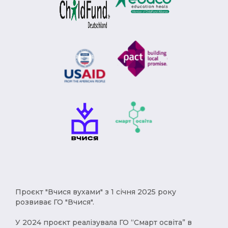
Модерн (1)
Римська імперія (1)
Брєжнєв (1)
Степан Бандера (1)
депортація (1)
міграція (1)
рухи опору (1)
Африка (1)
геноцид (1)
Карпатська Україна (1)
Чумаки (1)
імпресіонізм (1)
історичні твори (1)
Русь (1)
кримці (1)
меценат (1)
Євген Чикаленко (1)
Балкани (1)
індустріалізація (1)
Америка (1)
XVст. (1)
Христофор Колумб (1)
Проєкт "Вчися вухами" з 1 січня 2025 року
розвиває ГО "Вчися".
деокупація (1)
работоргівля (1)
У 2024 проєкт реалізувала ГО “Смарт освіта” в
винаходи (1)
народи (1)
українці (1)