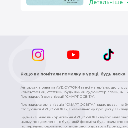
Детальніше
статеві органи (1)
зміни у тілі (1)
Стародавній Рим 
Бродвей (1)
Голлівуд (1)
зовнішня політика (1)
мікробіолог (1)
Борис Грінченко (1)
художники (1
проблеми (1)
стосунки (1)
міста (1)
топоніми (1
ткацтво (1)
математика (1)
метал (1)
водогін (1)
хвороби (1)
злочин (1)
допомога (1)
вітер (1)
Якщо ви помітили помилку в уроці, будь ласка
Авторські права на АУДІОУРОКИ та всі матеріали, що стос
коментарями, статтями, будь-якими аудіоматеріалами, інш
Громадській організації "СМАРТ ОСВІТА".
Громадська організація "СМАРТ ОСВІТА" надає дозвіл на 
стосуються АУДІОУРОКІВ, в навчальному процесі у заклада
Будь-яке інше використання АУДІОУРОКІВ та/або матеріал
цьому повідомленні, в будь-якій формі та будь-яким спосо
попередньо отриманого письмового дозволу Громадської