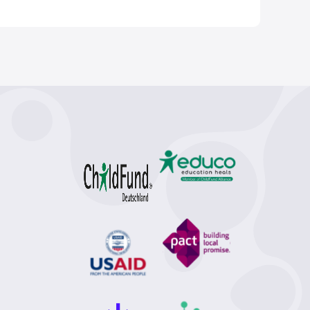
)
фізіологія (1)
шляхта (1)
селяни (1)
сексуальна орієнтація (1)
Ілля Мечников (1)
революція (1)
медії (1)
вплив (1)
 (1)
звук (1)
Евклід (1)
арифметика (1)
а енергетика (1)
енергетика (1)
есла (1)
місто (1)