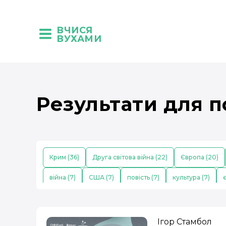
ВЧИСЯ
ВУХАМИ
Результати для п
Крим (36)
Друга світова війна (22)
Європа (20)
війна (7)
США (7)
повість (7)
культура (7)
є
побут (5)
театр (5)
Первісні люди (5)
українсь
роман (4)
наука (4)
політика (4)
освіта (4)
Ігор Стамбол