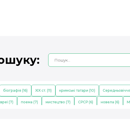
ошуку:
біографія (16)
XIX ст. (11)
кримські татари (10)
Середньовіччя
вреї (7)
поема (7)
мистецтво (7)
СРСР (6)
новела (6)
М
кі науковці (5)
Давній Єгипет (5)
Голокост (5)
XVIII ст. (4)
Г
мова (4)
фізика (4)
відродження (3)
ХХ ст. (3)
незалежніст