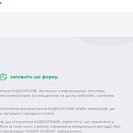
(1)
вікінги (1)
література (1)
бунт (1)
індіанці (1)
імперія (1
Італія (1)
Австро-Угорщина (1)
Франц-Йосип (1)
гендер (1)
)
слов'яни (1)
кочівники (1)
ХІХ ст (1)
поляки (1)
Аграрна 
)
Кримський ханат (1)
військо (1)
кухня (1)
страви (1)
кава
вода (1)
давні цивілізації (1)
екологія (1)
гроші (1)
ядерн
природні явища (1)
політ (1)
супергерої (1)
екоцид (1)
рем
заповніть цю форму
.
уються АУДІОУРОКІВ (включно з інформацією, текстами,
ими матеріалами, розміщеними на цьому вебсайті), належать
безоплатне використання АУДІОУРОКІВ та/або матеріалів, що
х загальної середньої освіти.
ів, що стосуються АУДІОУРОКІВ, окрім того, що зазначене у
бом (в тому числі з метою отримання матеріальної вигоди), без
 організації "СМАРТ ОСВІТА", заборонено.