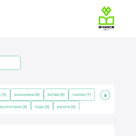
 (9)
економіка (8)
Китай (8)
поезія (7)
есопотамія (6)
Індія (6)
релігія (6)
ітлер (4)
населення (4)
козаки (4)
ь (3)
Франція (3)
музика (3)