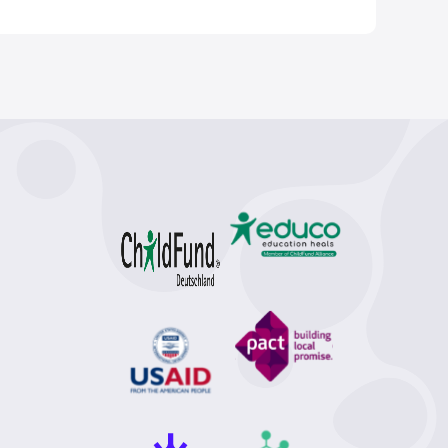
)
фізіологія (1)
шляхта (1)
селяни (1)
сексуальна орієнтація (1)
Ілля Мечников (1)
революція (1)
медії (1)
вплив (1)
 (1)
звук (1)
Евклід (1)
арифметика (1)
а енергетика (1)
енергетика (1)
есла (1)
місто (1)