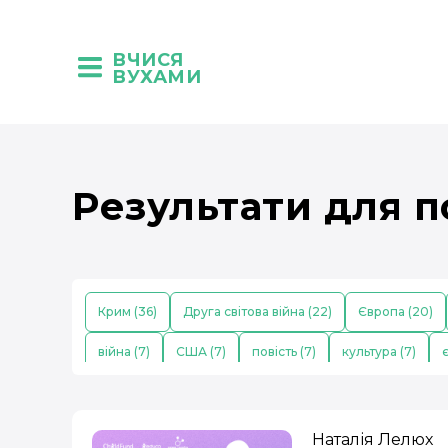
ВЧИСЯ
ВУХАМИ
Результати для п
Крим (36)
Друга світова війна (22)
Європа (20)
війна (7)
США (7)
повість (7)
культура (7)
є
побут (5)
театр (5)
Первісні люди (5)
українсь
роман (4)
наука (4)
політика (4)
освіта (4)
Наталія Лелюх