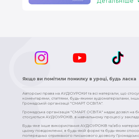
Детальніше
статеві органи (1)
зміни у тілі (1)
Стародавній Рим 
Бродвей (1)
Голлівуд (1)
зовнішня політика (1)
мікробіолог (1)
Борис Грінченко (1)
художники (1
проблеми (1)
стосунки (1)
міста (1)
топоніми (1
ткацтво (1)
математика (1)
метал (1)
водогін (1)
хвороби (1)
злочин (1)
допомога (1)
вітер (1)
Якщо ви помітили помилку в уроці, будь ласка
Авторські права на АУДІОУРОКИ та всі матеріали, що стос
коментарями, статтями, будь-якими аудіоматеріалами, інш
Громадській організації "СМАРТ ОСВІТА".
Громадська організація "СМАРТ ОСВІТА" надає дозвіл на 
стосуються АУДІОУРОКІВ, в навчальному процесі у заклада
Будь-яке інше використання АУДІОУРОКІВ та/або матеріал
цьому повідомленні, в будь-якій формі та будь-яким спосо
попередньо отриманого письмового дозволу Громадської