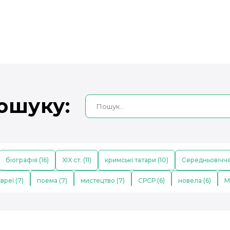
ошуку:
біографія (16)
XIX ст. (11)
кримські татари (10)
Середньовіччя
вреї (7)
поема (7)
мистецтво (7)
СРСР (6)
новела (6)
М
кі науковці (5)
Давній Єгипет (5)
Голокост (5)
XVIII ст. (4)
Г
мова (4)
фізика (4)
відродження (3)
ХХ ст. (3)
незалежніст