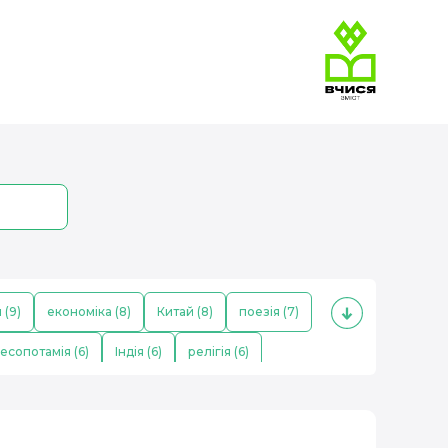
 (9)
економіка (8)
Китай (8)
поезія (7)
есопотамія (6)
Індія (6)
релігія (6)
ітлер (4)
населення (4)
козаки (4)
ь (3)
Франція (3)
музика (3)