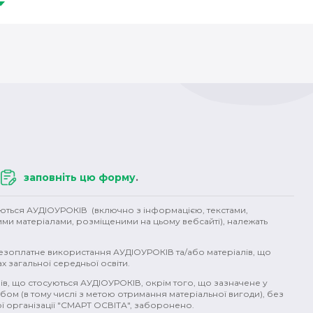
(1)
вікінги (1)
література (1)
бунт (1)
індіанці (1)
імперія (1
Італія (1)
Австро-Угорщина (1)
Франц-Йосип (1)
гендер (1)
)
слов'яни (1)
кочівники (1)
ХІХ ст (1)
поляки (1)
Аграрна 
)
Кримський ханат (1)
військо (1)
кухня (1)
страви (1)
кава
вода (1)
давні цивілізації (1)
екологія (1)
гроші (1)
ядерн
природні явища (1)
політ (1)
супергерої (1)
екоцид (1)
рем
заповніть цю форму
.
уються АУДІОУРОКІВ (включно з інформацією, текстами,
ими матеріалами, розміщеними на цьому вебсайті), належать
безоплатне використання АУДІОУРОКІВ та/або матеріалів, що
х загальної середньої освіти.
ів, що стосуються АУДІОУРОКІВ, окрім того, що зазначене у
бом (в тому числі з метою отримання матеріальної вигоди), без
 організації "СМАРТ ОСВІТА", заборонено.