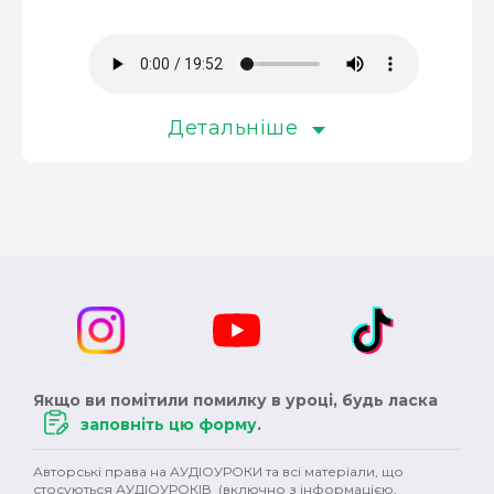
музика (3)
окупація (3)
оповідання (3)
колонізація (3)
росія (3)
революція (3)
християнство (3)
магнати (3)
Детальніше
Німеччина (3)
сексуальність (3)
педагоги (3)
Австралія (3)
клімат (3)
кіно (2)
шітдесятники (2)
пісні (2)
публіцистика (2)
ОУН (2)
історичний роман (2)
Англія (2)
XVII ст. (2)
колонії (2)
Сталін (2)
Черчилль (2)
Якщо ви помітили помилку в уроці, будь ласка
Британія (2)
права людини (2)
варвари (2)
заповніть цю форму
.
сучукрліт (2)
Гетьманщина (2)
племена (2)
Авторські права на АУДІОУРОКИ та всі матеріали, що
стосуються АУДІОУРОКІВ (включно з інформацією,