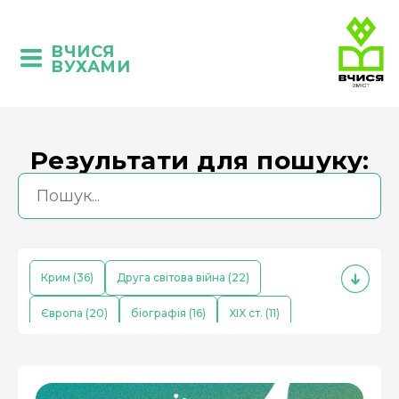
ВЧИСЯ
ВУХАМИ
Результати для пошуку:
Крим (36)
Друга світова війна (22)
Європа (20)
біографія (16)
XIX ст. (11)
кримські татари (10)
Середньовіччя (9)
економіка (8)
Китай (8)
поезія (7)