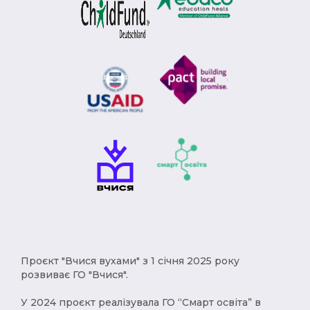
Модерн (1)
Римська імперія (1)
Брєжнєв (1)
Степан Бандера (1)
депортація (1)
міграція (1)
рухи опору (1)
Африка (1)
геноцид (1)
Карпатська Україна (1)
Чумаки (1)
імпресіонізм (1)
історичні твори (1)
Русь (1)
кримці (1)
меценат (1)
Євген Чикаленко (1)
Балкани (1)
індустріалізація (1)
Америка (1)
XVст. (1)
Христофор Колумб (1)
Проєкт "Вчися вухами" з 1 січня 2025 року
розвиває ГО "Вчися".
деокупація (1)
работоргівля (1)
У 2024 проєкт реалізувала ГО “Смарт освіта” в
винаходи (1)
народи (1)
українці (1)