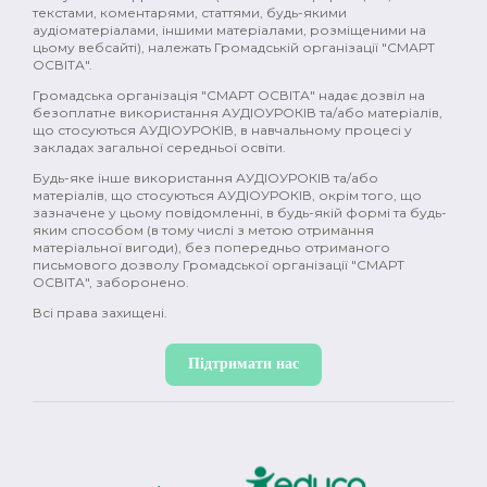
поівсть (2)
комедія (2)
історія (2)
текстами, коментарями, статтями, будь-якими
аудіоматеріалами, іншими матеріалами, розміщеними на
цьому вебсайті), належать Громадській організації "СМАРТ
Україна (2)
промислова революція (2)
ОСВІТА".
Громадська організація "СМАРТ ОСВІТА" надає дозвіл на
Японія (2)
Давня Греція (2)
природа (2)
безоплатне використання АУДІОУРОКІВ та/або матеріалів,
що стосуються АУДІОУРОКІВ, в навчальному процесі у
фемінізм (2)
меценати (2)
емоції (2)
закладах загальної середньої освіти.
Будь-яке інше використання АУДІОУРОКІВ та/або
гормони (2)
мозок (2)
зміни в тілі (2)
матеріалів, що стосуються АУДІОУРОКІВ, окрім того, що
зазначене у цьому повідомленні, в будь-якій формі та будь-
секс (2)
міти (2)
контрацепція (2)
яким способом (в тому числі з метою отримання
матеріальної вигоди), без попередньо отриманого
письмового дозволу Громадської організації "СМАРТ
менструація (2)
нацисти (2)
Океанія (2)
ОСВІТА", заборонено.
Всі права захищені.
глобальне потепління (2)
постмодерн (1)
дисиденти (1)
ісламський світ (1)
Підтримати нас
Річ Посполита (1)
просвітництво (1)
масони (1)
Нова історія (1)
Іван Франко (1)
XX ст (1)
Рузвельт (1)
Холодна війна (1)