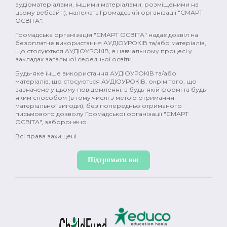
поівсть (2)
комедія (2)
історія (2)
аудіоматеріалами, іншими матеріалами, розміщеними на
цьому вебсайті), належать Громадській організації "СМАРТ
ОСВІТА".
Україна (2)
промислова революція (2)
Громадська організація "СМАРТ ОСВІТА" надає дозвіл на
безоплатне використання АУДІОУРОКІВ та/або матеріалів,
Японія (2)
Давня Греція (2)
природа (2)
що стосуються АУДІОУРОКІВ, в навчальному процесі у
закладах загальної середньої освіти.
фемінізм (2)
меценати (2)
емоції (2)
Будь-яке інше використання АУДІОУРОКІВ та/або
матеріалів, що стосуються АУДІОУРОКІВ, окрім того, що
гормони (2)
мозок (2)
зміни в тілі (2)
зазначене у цьому повідомленні, в будь-якій формі та будь-
яким способом (в тому числі з метою отримання
секс (2)
міти (2)
контрацепція (2)
матеріальної вигоди), без попередньо отриманого
письмового дозволу Громадської організації "СМАРТ
ОСВІТА", заборонено.
менструація (2)
нацисти (2)
Океанія (2)
Всі права захищені.
глобальне потепління (2)
постмодерн (1)
Підтримати нас
дисиденти (1)
ісламський світ (1)
Річ Посполита (1)
просвітництво (1)
масони (1)
Нова історія (1)
Іван Франко (1)
XX ст (1)
Рузвельт (1)
Холодна війна (1)