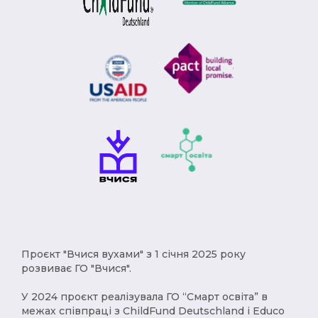
Модерн (1)
Римська імперія (1)
Брєжнєв (1)
Степан Бандера (1)
депортація (1)
міграція (1)
рухи опору (1)
Африка (1)
геноцид (1)
Карпатська Україна (1)
Чумаки (1)
імпресіонізм (1)
історичні твори (1)
Русь (1)
кримці (1)
меценат (1)
Євген Чикаленко (1)
Балкани (1)
індустріалізація (1)
Америка (1)
Проєкт "Вчися вухами" з 1 січня 2025 року
XVст. (1)
Христофор Колумб (1)
розвиває ГО "Вчися".
деокупація (1)
работоргівля (1)
У 2024 проєкт реалізувала ГО “Смарт освіта” в
межах співпраці з ChildFund Deutschland і Educo
винаходи (1)
народи (1)
українці (1)