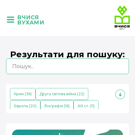
ВЧИСЯ
ВУХАМИ
Результати для пошуку:
Крим (36)
Друга світова війна (22)
Європа (20)
біографія (16)
XIX ст. (11)
кримські татари (10)
Середньовіччя (9)
економіка (8)
Китай (8)
поезія (7)