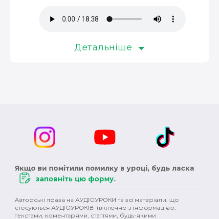
музика (3)
окупація (3)
оповідання (3)
колонізація (3)
росія (3)
революція (3)
Детальніше
християнство (3)
магнати (3)
Німеччина (3)
сексуальність (3)
педагоги (3)
Австралія (3)
клімат (3)
кіно (2)
шітдесятники (2)
пісні (2)
публіцистика (2)
ОУН (2)
історичний роман (2)
Англія (2)
XVII ст. (2)
колонії (2)
Сталін (2)
Черчилль (2)
Якщо ви помітили помилку в уроці, будь ласка
заповніть цю форму
.
Британія (2)
права людини (2)
варвари (2)
Авторські права на АУДІОУРОКИ та всі матеріали, що
сучукрліт (2)
Гетьманщина (2)
племена (2)
стосуються АУДІОУРОКІВ (включно з інформацією,
текстами, коментарями, статтями, будь-якими