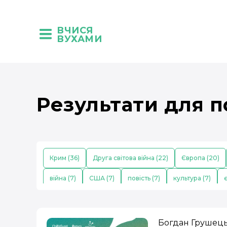
ВЧИСЯ
ВУХАМИ
Результати для п
Крим (36)
Друга світова війна (22)
Європа (20)
війна (7)
США (7)
повість (7)
культура (7)
є
побут (5)
театр (5)
Первісні люди (5)
українсь
роман (4)
наука (4)
політика (4)
освіта (4)
Богдан Грушец