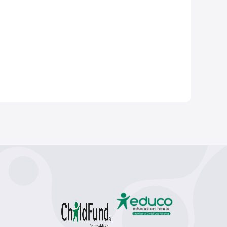
ина (3)
сексуальність (3)
педагоги (3)
2)
Англія (2)
XVII ст. (2)
колонії (2)
на (2)
поівсть (2)
комедія (2)
еценати (2)
емоції (2)
гормони (2)
лобальне потепління (2)
постмодерн (1)
1)
XX ст (1)
Рузвельт (1)
рухи опору (1)
Африка (1)
геноцид (1)
 Чикаленко (1)
Балкани (1)
народи (1)
українці (1)
Дніпро (1)
 Кравчук (1)
Українське кіно (1)
актори (1)
я (1)
жінки (1)
гігієна (1)
анатомія (1)