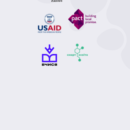
)
фізіологія (1)
шляхта (1)
селяни (1)
сексуальна орієнтація (1)
Ілля Мечников (1)
революція (1)
медії (1)
вплив (1)
 (1)
звук (1)
Евклід (1)
арифметика (1)
а енергетика (1)
енергетика (1)
есла (1)
місто (1)