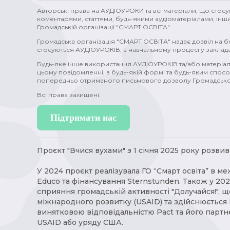
статеві органи (1)
зміни у тілі (1)
Стародавній Рим 
Авторські права на АУДІОУРОКИ та всі матеріали, що стос
коментарями, статтями, будь-якими аудіоматеріалами, інш
Громадській організації "СМАРТ ОСВІТА".
Бродвей (1)
Голлівуд (1)
зовнішня політика (1)
Громадська організація "СМАРТ ОСВІТА" надає дозвіл на 
мікробіолог (1)
Борис Грінченко (1)
художники (1
стосуються АУДІОУРОКІВ, в навчальному процесі у заклада
Будь-яке інше використання АУДІОУРОКІВ та/або матеріал
проблеми (1)
стосунки (1)
міста (1)
топоніми (1
цьому повідомленні, в будь-якій формі та будь-яким спосо
попередньо отриманого письмового дозволу Громадської
ткацтво (1)
математика (1)
метал (1)
водогін (1)
Всі права захищені.
хвороби (1)
злочин (1)
допомога (1)
вітер (1)
Підтримати нас
Проєкт "Вчися вухами" з 1 січня 2025 року розвива
У 2024 проєкт реалізувала ГО “Смарт освіта” в ме
Educo та фінансування Sternstunden. Також у 20
сприяння громадській активності "Долучайся!", 
міжнародного розвитку (USAID) та здійснюється P
винятковою відповідальністю Pact та його партн
USAID або уряду США.