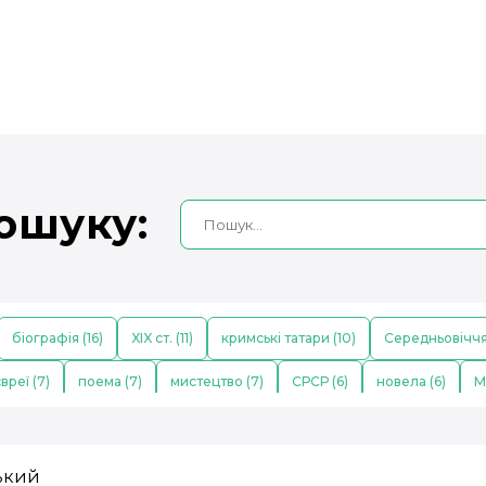
ошуку:
біографія (16)
XIX ст. (11)
кримські татари (10)
Середньовіччя
вреї (7)
поема (7)
мистецтво (7)
СРСР (6)
новела (6)
М
кі науковці (5)
Давній Єгипет (5)
Голокост (5)
XVIII ст. (4)
Г
мова (4)
фізика (4)
відродження (3)
ХХ ст. (3)
незалежніст
ький