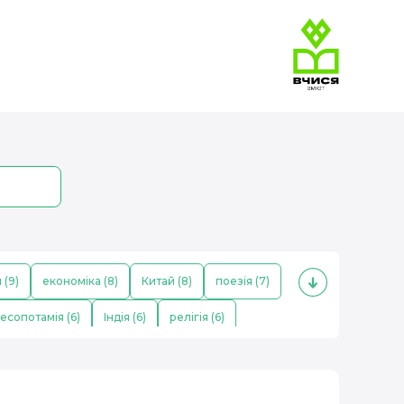
 (9)
економіка (8)
Китай (8)
поезія (7)
есопотамія (6)
Індія (6)
релігія (6)
ітлер (4)
населення (4)
козаки (4)
ь (3)
Франція (3)
музика (3)