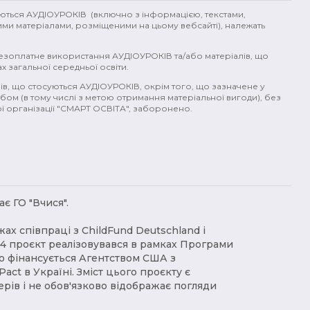
(1)
вікінги (1)
література (1)
бунт (1)
індіанці (1)
імперія (1
уються АУДІОУРОКІВ (включно з інформацією, текстами,
ими матеріалами, розміщеними на цьому вебсайті), належать
Італія (1)
Австро-Угорщина (1)
Франц-Йосип (1)
гендер (1)
безоплатне використання АУДІОУРОКІВ та/або матеріалів, що
)
слов'яни (1)
кочівники (1)
ХІХ ст (1)
поляки (1)
Аграрна 
х загальної середньої освіти.
ів, що стосуються АУДІОУРОКІВ, окрім того, що зазначене у
)
Кримський ханат (1)
військо (1)
кухня (1)
страви (1)
кава
бом (в тому числі з метою отримання матеріальної вигоди), без
 організації "СМАРТ ОСВІТА", заборонено.
вода (1)
давні цивілізації (1)
екологія (1)
гроші (1)
ядерн
природні явища (1)
політ (1)
супергерої (1)
екоцид (1)
рем
є ГО "Вчися".
жах співпраці з ChildFund Deutschland і
24 проєкт реалізовувався в рамках Програми
що фінансується Агентством США з
act в Україні. Зміст цього проєкту є
ерів і не обов'язково відображає погляди