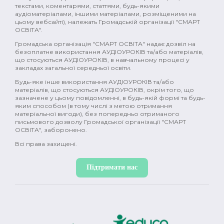
поівсть (2)
комедія (2)
історія (2)
текстами, коментарями, статтями, будь-якими
аудіоматеріалами, іншими матеріалами, розміщеними на
цьому вебсайті), належать Громадській організації "СМАРТ
Україна (2)
промислова революція (2)
ОСВІТА".
Громадська організація "СМАРТ ОСВІТА" надає дозвіл на
Японія (2)
Давня Греція (2)
природа (2)
безоплатне використання АУДІОУРОКІВ та/або матеріалів,
що стосуються АУДІОУРОКІВ, в навчальному процесі у
фемінізм (2)
меценати (2)
емоції (2)
закладах загальної середньої освіти.
Будь-яке інше використання АУДІОУРОКІВ та/або
гормони (2)
мозок (2)
зміни в тілі (2)
матеріалів, що стосуються АУДІОУРОКІВ, окрім того, що
зазначене у цьому повідомленні, в будь-якій формі та будь-
секс (2)
міти (2)
контрацепція (2)
яким способом (в тому числі з метою отримання
матеріальної вигоди), без попередньо отриманого
письмового дозволу Громадської організації "СМАРТ
менструація (2)
нацисти (2)
Океанія (2)
ОСВІТА", заборонено.
Всі права захищені.
глобальне потепління (2)
постмодерн (1)
дисиденти (1)
ісламський світ (1)
Підтримати нас
Річ Посполита (1)
просвітництво (1)
масони (1)
Нова історія (1)
Іван Франко (1)
XX ст (1)
Рузвельт (1)
Холодна війна (1)