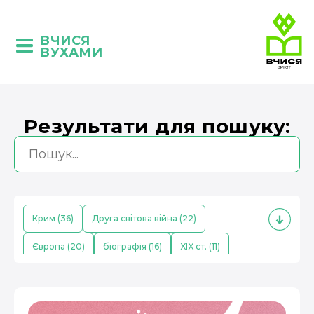
ВЧИСЯ
ВУХАМИ
Результати для пошуку:
Крим (36)
Друга світова війна (22)
Європа (20)
біографія (16)
XIX ст. (11)
кримські татари (10)
Середньовіччя (9)
економіка (8)
Китай (8)
поезія (7)