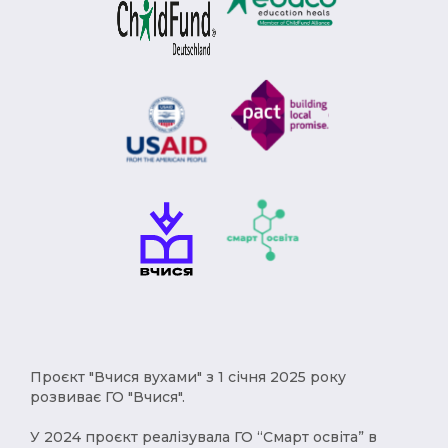
Модерн (1)
Римська імперія (1)
Брєжнєв (1)
Степан Бандера (1)
депортація (1)
міграція (1)
рухи опору (1)
Африка (1)
геноцид (1)
Карпатська Україна (1)
Чумаки (1)
імпресіонізм (1)
історичні твори (1)
Русь (1)
кримці (1)
меценат (1)
Євген Чикаленко (1)
Балкани (1)
індустріалізація (1)
Америка (1)
XVст. (1)
Христофор Колумб (1)
Проєкт "Вчися вухами" з 1 січня 2025 року
розвиває ГО "Вчися".
деокупація (1)
работоргівля (1)
У 2024 проєкт реалізувала ГО “Смарт освіта” в
винаходи (1)
народи (1)
українці (1)