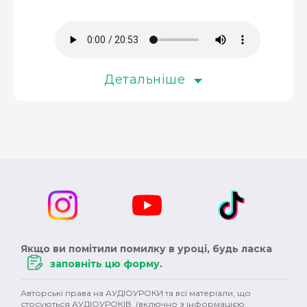
музика (3)
окупація (3)
оповідання (3)
колонізація (3)
росія (3)
революція (3)
християнство (3)
магнати (3)
Детальніше
Німеччина (3)
сексуальність (3)
педагоги (3)
Австралія (3)
клімат (3)
кіно (2)
шітдесятники (2)
пісні (2)
публіцистика (2)
ОУН (2)
історичний роман (2)
Англія (2)
XVII ст. (2)
колонії (2)
Сталін (2)
Черчилль (2)
Якщо ви помітили помилку в уроці, будь ласка
Британія (2)
права людини (2)
варвари (2)
заповніть цю форму
.
сучукрліт (2)
Гетьманщина (2)
племена (2)
Авторські права на АУДІОУРОКИ та всі матеріали, що
стосуються АУДІОУРОКІВ (включно з інформацією,