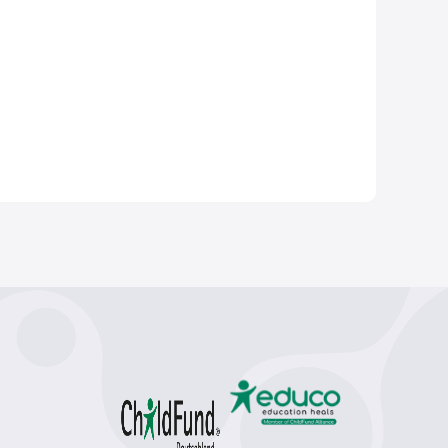
ина (3)
сексуальність (3)
педагоги (3)
2)
Англія (2)
XVII ст. (2)
колонії (2)
на (2)
поівсть (2)
комедія (2)
еценати (2)
емоції (2)
гормони (2)
лобальне потепління (2)
постмодерн (1)
1)
XX ст (1)
Рузвельт (1)
рухи опору (1)
Африка (1)
геноцид (1)
 Чикаленко (1)
Балкани (1)
народи (1)
українці (1)
Дніпро (1)
 Кравчук (1)
Українське кіно (1)
актори (1)
я (1)
жінки (1)
гігієна (1)
анатомія (1)