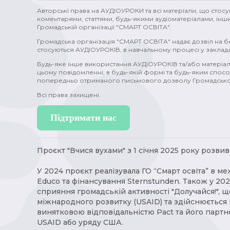
статеві органи (1)
зміни у тілі (1)
Стародавній Рим 
Авторські права на АУДІОУРОКИ та всі матеріали, що стос
коментарями, статтями, будь-якими аудіоматеріалами, інш
Громадській організації "СМАРТ ОСВІТА".
Бродвей (1)
Голлівуд (1)
зовнішня політика (1)
Громадська організація "СМАРТ ОСВІТА" надає дозвіл на 
мікробіолог (1)
Борис Грінченко (1)
художники (1
стосуються АУДІОУРОКІВ, в навчальному процесі у заклада
Будь-яке інше використання АУДІОУРОКІВ та/або матеріал
проблеми (1)
стосунки (1)
міста (1)
топоніми (1
цьому повідомленні, в будь-якій формі та будь-яким спосо
попередньо отриманого письмового дозволу Громадської
ткацтво (1)
математика (1)
метал (1)
водогін (1)
Всі права захищені.
хвороби (1)
злочин (1)
допомога (1)
вітер (1)
Підтримати нас
Проєкт "Вчися вухами" з 1 січня 2025 року розвива
У 2024 проєкт реалізувала ГО “Смарт освіта” в ме
Educo та фінансування Sternstunden. Також у 20
сприяння громадській активності "Долучайся!", 
міжнародного розвитку (USAID) та здійснюється P
винятковою відповідальністю Pact та його партн
USAID або уряду США.