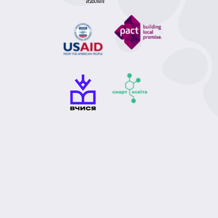
)
фізіологія (1)
шляхта (1)
селяни (1)
сексуальна орієнтація (1)
Ілля Мечников (1)
революція (1)
медії (1)
вплив (1)
 (1)
звук (1)
Евклід (1)
арифметика (1)
а енергетика (1)
енергетика (1)
есла (1)
місто (1)