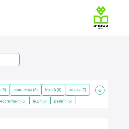
 (9)
економіка (8)
Китай (8)
поезія (7)
есопотамія (6)
Індія (6)
релігія (6)
ітлер (4)
населення (4)
козаки (4)
ь (3)
Франція (3)
музика (3)