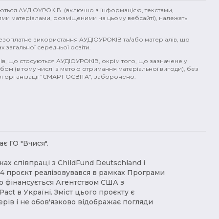
(1)
вікінги (1)
література (1)
бунт (1)
індіанці (1)
імперія (1
уються АУДІОУРОКІВ (включно з інформацією, текстами,
ими матеріалами, розміщеними на цьому вебсайті), належать
Італія (1)
Австро-Угорщина (1)
Франц-Йосип (1)
гендер (1)
безоплатне використання АУДІОУРОКІВ та/або матеріалів, що
)
слов'яни (1)
кочівники (1)
ХІХ ст (1)
поляки (1)
Аграрна 
х загальної середньої освіти.
ів, що стосуються АУДІОУРОКІВ, окрім того, що зазначене у
)
Кримський ханат (1)
військо (1)
кухня (1)
страви (1)
кава
бом (в тому числі з метою отримання матеріальної вигоди), без
 організації "СМАРТ ОСВІТА", заборонено.
вода (1)
давні цивілізації (1)
екологія (1)
гроші (1)
ядерн
природні явища (1)
політ (1)
супергерої (1)
екоцид (1)
рем
є ГО "Вчися".
жах співпраці з ChildFund Deutschland і
24 проєкт реалізовувався в рамках Програми
що фінансується Агентством США з
act в Україні. Зміст цього проєкту є
ерів і не обов'язково відображає погляди