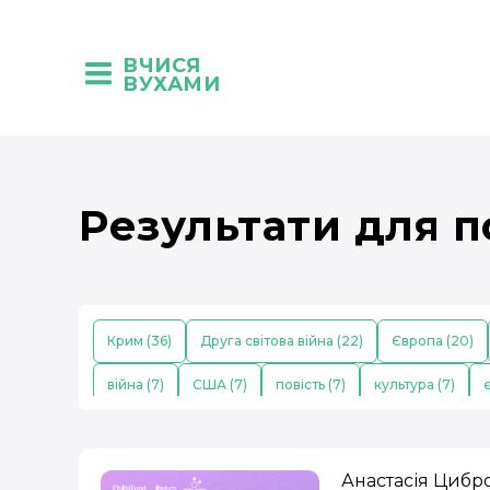
ВЧИСЯ
ВУХАМИ
Результати для п
Крим (36)
Друга світова війна (22)
Європа (20)
війна (7)
США (7)
повість (7)
культура (7)
є
побут (5)
театр (5)
Первісні люди (5)
українсь
роман (4)
наука (4)
політика (4)
освіта (4)
Анастасія Цибр