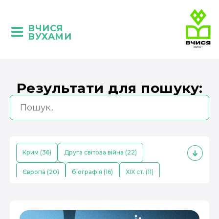
ВЧИСЯ
ВУХАМИ
Результати для пошуку:
Крим (36)
Друга світова війна (22)
Європа (20)
біографія (16)
XIX ст. (11)
кримські татари (10)
Середньовіччя (9)
економіка (8)
Китай (8)
поезія (7)