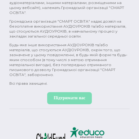
поівсть (2)
комедія (2)
історія (2)
аудіоматеріалами, іншими матеріалами, розміщеними на
цьому вебсайті), належать Громадській організації "СМАРТ
ОСВІТА".
Україна (2)
промислова революція (2)
Громадська організація "СМАРТ ОСВІТА" надає дозвіл на
безоплатне використання АУДІОУРОКІВ та/або матеріалів,
Японія (2)
Давня Греція (2)
природа (2)
що стосуються АУДІОУРОКІВ, в навчальному процесі у
закладах загальної середньої освіти.
фемінізм (2)
меценати (2)
емоції (2)
Будь-яке інше використання АУДІОУРОКІВ та/або
матеріалів, що стосуються АУДІОУРОКІВ, окрім того, що
гормони (2)
мозок (2)
зміни в тілі (2)
зазначене у цьому повідомленні, в будь-якій формі та будь-
яким способом (в тому числі з метою отримання
секс (2)
міти (2)
контрацепція (2)
матеріальної вигоди), без попередньо отриманого
письмового дозволу Громадської організації "СМАРТ
ОСВІТА", заборонено.
менструація (2)
нацисти (2)
Океанія (2)
Всі права захищені.
глобальне потепління (2)
постмодерн (1)
Підтримати нас
дисиденти (1)
ісламський світ (1)
Річ Посполита (1)
просвітництво (1)
масони (1)
Нова історія (1)
Іван Франко (1)
XX ст (1)
Рузвельт (1)
Холодна війна (1)