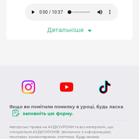
музика (3)
окупація (3)
оповідання (3)
колонізація (3)
росія (3)
революція (3)
Детальніше
християнство (3)
магнати (3)
Німеччина (3)
сексуальність (3)
педагоги (3)
Австралія (3)
клімат (3)
кіно (2)
шітдесятники (2)
пісні (2)
публіцистика (2)
ОУН (2)
історичний роман (2)
Англія (2)
XVII ст. (2)
колонії (2)
Сталін (2)
Черчилль (2)
Якщо ви помітили помилку в уроці, будь ласка
заповніть цю форму
.
Британія (2)
права людини (2)
варвари (2)
Авторські права на АУДІОУРОКИ та всі матеріали, що
сучукрліт (2)
Гетьманщина (2)
племена (2)
стосуються АУДІОУРОКІВ (включно з інформацією,
текстами, коментарями, статтями, будь-якими