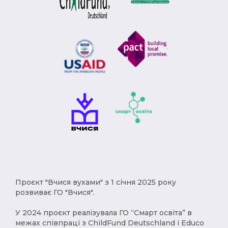
Модерн (1)
Римська імперія (1)
Брєжнєв (1)
Степан Бандера (1)
депортація (1)
міграція (1)
рухи опору (1)
Африка (1)
геноцид (1)
Карпатська Україна (1)
Чумаки (1)
імпресіонізм (1)
історичні твори (1)
Русь (1)
кримці (1)
меценат (1)
Євген Чикаленко (1)
Балкани (1)
індустріалізація (1)
Америка (1)
Проєкт "Вчися вухами" з 1 січня 2025 року
XVст. (1)
Христофор Колумб (1)
розвиває ГО "Вчися".
деокупація (1)
работоргівля (1)
У 2024 проєкт реалізувала ГО “Смарт освіта” в
межах співпраці з ChildFund Deutschland і Educo
винаходи (1)
народи (1)
українці (1)