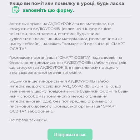
Якщо ви помітили помилку в уроці, будь ласка
заповніть цю форму
.
Авторські права на АУДІОУРОКИ та всі матеріали, що
стосуються АУДІОУРОКІВ (включно з інформацією,
текстами, коментарями, статтями, будь-якими
аудіоматеріалами, іншими матеріалами, розміщеними на
цьому вебсайті), належать Громадській організації "СМАРТ
ОСВІТА".
Громадська організація "СМАРТ ОСВІТА" надає дозвіл на
безоплатне використання АУДІОУРОКІВ та/або матеріалів,
що стосуються АУДІОУРОКІВ, в навчальному процесі у
закладах загальної середньої освіти.
Будь-яке інше використання АУДІОУРОКІВ та/або
матеріалів, що стосуються АУДІОУРОКІВ, окрім того, що
зазначене у цьому повідомленні, в будь-якій формі та будь-
яким способом (в тому числі з метою отримання
матеріальної вигоди), без попередньо отриманого
письмового дозволу Громадської організації "СМАРТ
ОСВІТА", заборонено.
Всі права захищені.
Підтримати нас