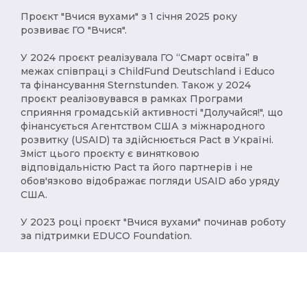
Проєкт "Вчися вухами" з 1 січня 2025 року
розвиває ГО "Вчися".
У 2024 проєкт реалізувала ГО “Смарт освіта” в
межах співпраці з ChildFund Deutschland і Educo
та фінансування Sternstunden. Також у 2024
проєкт реалізовувався в рамках Програми
сприяння громадській активності "Долучайся!", що
фінансується Агентством США з міжнародного
розвитку (USAID) та здійснюється Pact в Україні.
Зміст цього проєкту є винятковою
відповідальністю Pact та його партнерів і не
обов'язково відображає погляди USAID або уряду
США.
У 2023 році проєкт "Вчися вухами" починав роботу
за підтримки EDUCO Foundation.