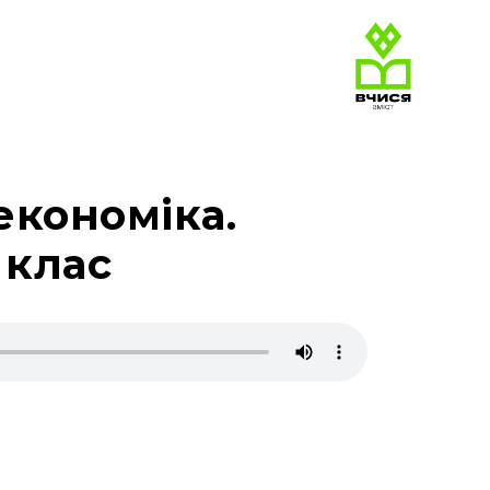
економіка.
 клас