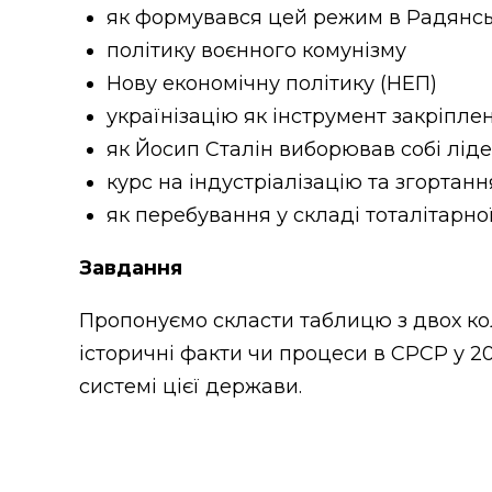
як формувався цей режим в Радянськ
політику воєнного комунізму
Нову економічну політику (НЕП)
українізацію як інструмент закріпле
як Йосип Сталін виборював собі лідер
курс на індустріалізацію та згортан
як перебування у складі тоталітарно
Завдання
Пропонуємо скласти таблицю з двох кол
історичні факти чи процеси в СРСР у 20
системі цієї держави.