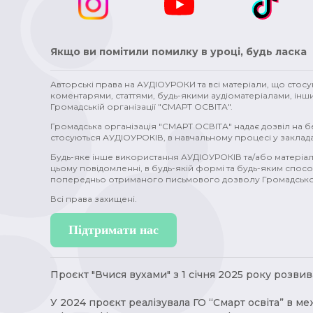
Якщо ви помітили помилку в уроці, будь ласка
Авторські права на АУДІОУРОКИ та всі матеріали, що стос
коментарями, статтями, будь-якими аудіоматеріалами, інш
Громадській організації "СМАРТ ОСВІТА".
Громадська організація "СМАРТ ОСВІТА" надає дозвіл на 
стосуються АУДІОУРОКІВ, в навчальному процесі у заклада
Будь-яке інше використання АУДІОУРОКІВ та/або матеріал
цьому повідомленні, в будь-якій формі та будь-яким спосо
попередньо отриманого письмового дозволу Громадської
Всі права захищені.
Підтримати нас
Проєкт "Вчися вухами" з 1 січня 2025 року розвива
У 2024 проєкт реалізувала ГО “Смарт освіта” в ме