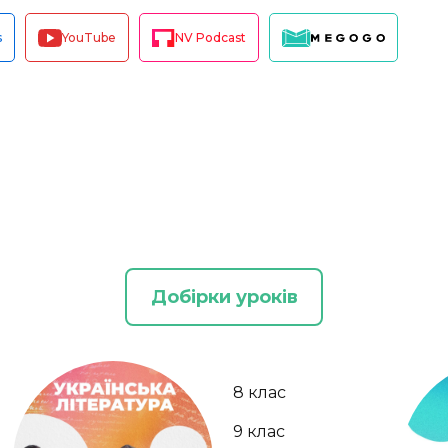
s
YouTube
NV Podcast
Добірки уроків
8 клас
9 клас