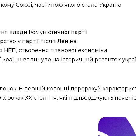
ому Союзі, частиною якого стала Україна
ння влади Комуністичної партії
ство у партії після Леніна
ня НЕП, створення планової економіки
ї країни вплинуло на історичний розвиток укр
онок. В першій колонці перерахуй характеристи
-х роках ХХ століття, які підтверджують наявні