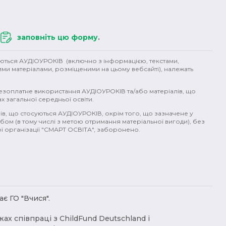
заповніть цю форму
.
уються АУДІОУРОКІВ (включно з інформацією, текстами,
ими матеріалами, розміщеними на цьому вебсайті), належать
безоплатне використання АУДІОУРОКІВ та/або матеріалів, що
х загальної середньої освіти.
ів, що стосуються АУДІОУРОКІВ, окрім того, що зазначене у
бом (в тому числі з метою отримання матеріальної вигоди), без
 організації "СМАРТ ОСВІТА", заборонено.
є ГО "Вчися".
жах співпраці з ChildFund Deutschland і