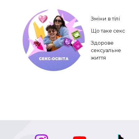
Зміни в тілі
Що таке секс
Здорове
сексуальне
життя