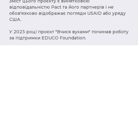
Зміст цього проєкту є винятковою
відповідальністю Pact та його партнерів і не
обов'язково відображає погляди USAID або уряду
США.
У 2023 році проєкт "Вчися вухами" починав роботу
за підтримки EDUCO Foundation.