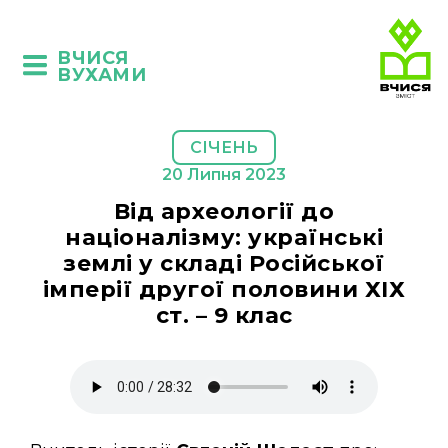
ВЧИСЯ
ВУХАМИ
СІЧЕНЬ
20 Липня 2023
Від археології до
націоналізму: українські
землі у складі Російської
імперії другої половини ХІХ
ст. – 9 клас