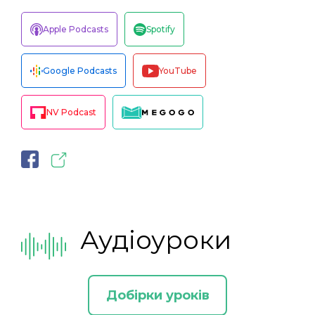
Apple Podcasts
Spotify
Google Podcasts
YouTube
NV Podcast
Аудіоуроки
Добірки уроків