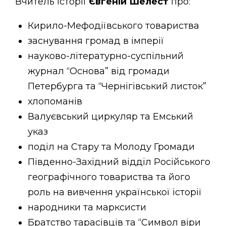
Вчитель історії
Євгеній Шелест
про:
Кирило-Мефодіївського товариства
заснування громад в імперії
науково-літературно-суспільний
журнал “Основа” від громади
Петербурга та “Чернігівський листок”
хлопоманів
Валуєвський циркуляр та Емський
указ
поділ на Стару та Молоду Громади
Південно-Західний відділ Російського
географічного товариства та його
роль на вивчення української історії
народники та марксисти
Братство тарасівців та “Символ віри