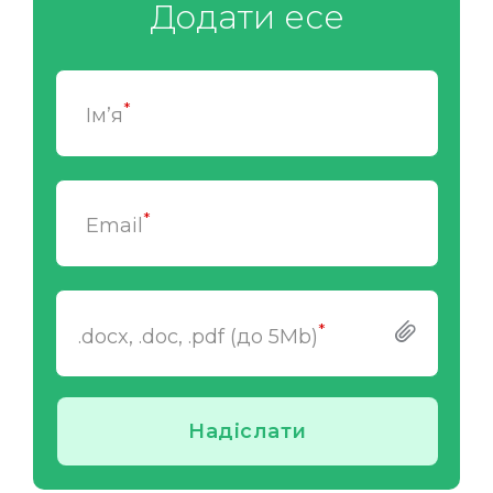
Додати есе
*
Ім’я
*
Email
*
.docx, .doc, .pdf (до 5Mb)
Надіслати