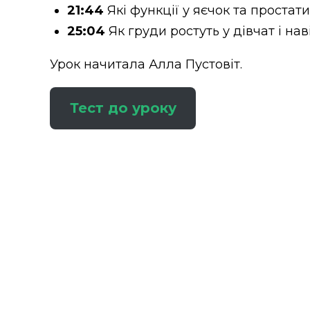
21:44
Які функції у яєчок та простат
25:04
Як груди ростуть у дівчат і на
Урок начитала Алла Пустовіт.
Тест до уроку