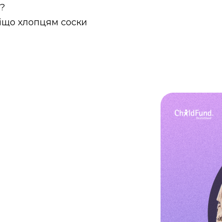
и?
віщо хлопцям соски