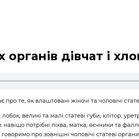
 органів дівчат і хло
 про те, як влаштовані жіночі та чоловічі стате
 лобок, великі та малі статеві губи, клітор, уре
: навіщо потрібні піхва, матка, яєчники та фалло
 говоримо про зовнішні чоловічі статеві органи