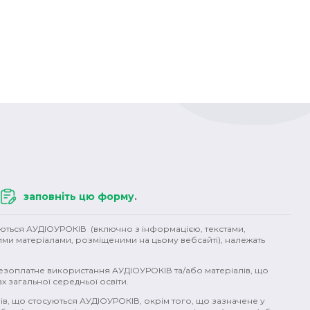
заповніть цю форму
.
уються АУДІОУРОКІВ (включно з інформацією, текстами,
ими матеріалами, розміщеними на цьому вебсайті), належать
безоплатне використання АУДІОУРОКІВ та/або матеріалів, що
х загальної середньої освіти.
ів, що стосуються АУДІОУРОКІВ, окрім того, що зазначене у