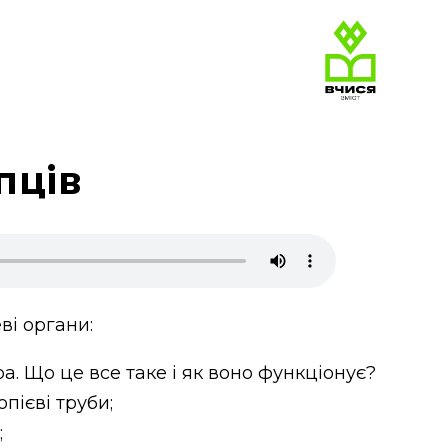
пців
ві органи:
тра. Що це все таке і як воно функціонує?
пієві труби;
;