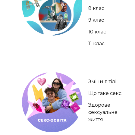
8 клас
9 клас
10 клас
11 клас
Зміни в тілі
Що таке секс
Здорове
сексуальне
життя