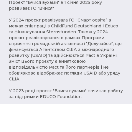
Проєкт "Вчися вухами" з 1 січня 2025 року
розвиває ГО "Вчися".
У 2024 проєкт реалізувала ГО “Смарт освіта” в
межах співпраці з ChildFund Deutschland і Educo
та фінансування Sternstunden. Також у 2024
проєкт реалізовувався в рамках Програми
сприяння громадській активності "Долучайся!", що
фінансується Агентством США з міжнародного
розвитку (USAID) та здійснюється Pact в Україні.
Зміст цього проєкту є винятковою
відповідальністю Pact та його партнерів і не
обов'язково відображає погляди USAID або уряду
США.
У 2023 році проєкт "Вчися вухами" починав роботу
за підтримки EDUCO Foundation.