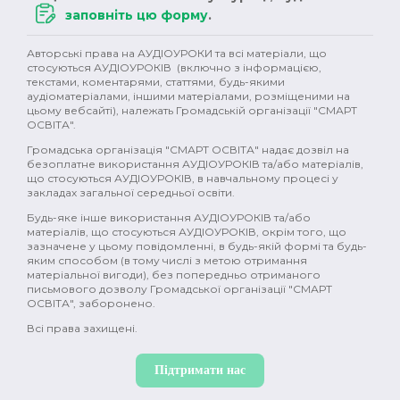
заповніть цю форму
.
Авторські права на АУДІОУРОКИ та всі матеріали, що
стосуються АУДІОУРОКІВ (включно з інформацією,
текстами, коментарями, статтями, будь-якими
аудіоматеріалами, іншими матеріалами, розміщеними на
цьому вебсайті), належать Громадській організації "СМАРТ
ОСВІТА".
Громадська організація "СМАРТ ОСВІТА" надає дозвіл на
безоплатне використання АУДІОУРОКІВ та/або матеріалів,
що стосуються АУДІОУРОКІВ, в навчальному процесі у
закладах загальної середньої освіти.
Будь-яке інше використання АУДІОУРОКІВ та/або
матеріалів, що стосуються АУДІОУРОКІВ, окрім того, що
зазначене у цьому повідомленні, в будь-якій формі та будь-
яким способом (в тому числі з метою отримання
матеріальної вигоди), без попередньо отриманого
письмового дозволу Громадської організації "СМАРТ
ОСВІТА", заборонено.
Всі права захищені.
Підтримати нас