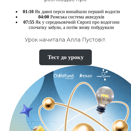
01:10
Як давні перси винайшли перший водогін
04:00
Римська система акведуків
07:55
Як у середньовічній Європі про водогони
спочатку забули, а потім знову побудували
Урок начитала Алла Пустовіт.
Тест до уроку