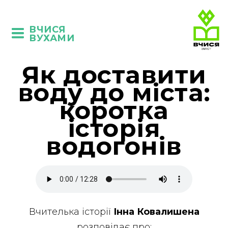
ВЧИСЯ
ВУХАМИ
Як доставити
воду до міста:
коротка
історія
водогонів
Вчителька історії
Інна Ковалишена
розповідає про: