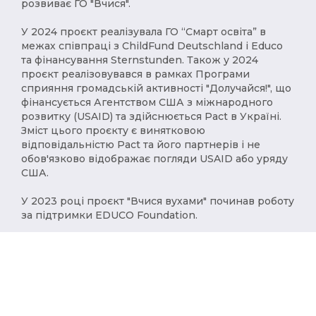
розвиває ГО "Вчися".
У 2024 проєкт реалізувала ГО “Смарт освіта” в
межах співпраці з ChildFund Deutschland і Educo
та фінансування Sternstunden. Також у 2024
проєкт реалізовувався в рамках Програми
сприяння громадській активності "Долучайся!", що
фінансується Агентством США з міжнародного
розвитку (USAID) та здійснюється Pact в Україні.
Зміст цього проєкту є винятковою
відповідальністю Pact та його партнерів і не
обов'язково відображає погляди USAID або уряду
США.
У 2023 році проєкт "Вчися вухами" починав роботу
за підтримки EDUCO Foundation.