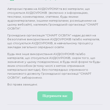
Авторські права на АУДІОУРОКИ та всі матеріали, що
стосуються АУДІОУРОКІВ (включно з інформацією,
текстами, коментарями, статтями, будь-якими
аудіоматеріалами, іншими матеріалами, розміщеними на
цьому вебсайті), належать Громадській організації "СМАРТ
ОСВІТА".
Громадська організація "СМАРТ ОСВІТА" надає дозвіл на
безоплатне використання АУДІОУРОКІВ та/або матеріалів,
що стосуються АУДІОУРОКІВ, в навчальному процесі у
закладах загальної середньої освіти.
Будь-яке інше використання АУДІОУРОКІВ та/або
матеріалів, що стосуються АУДІОУРОКІВ, окрім того, що
зазначене у цьому повідомленні, в будь-якій формі та будь-
яким способом (в тому числі з метою отримання
матеріальної вигоди), без попередньо отриманого
письмового дозволу Громадської організації "СМАРТ
ОСВІТА", заборонено.
Всі права захищені.
Підтримати нас