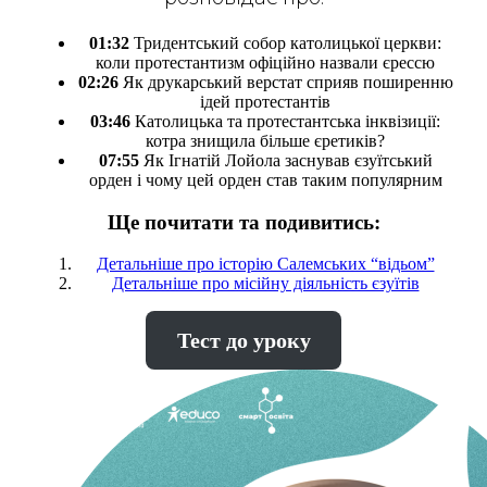
01:32
Тридентський собор католицької церкви:
коли протестантизм офіційно назвали єрессю
02:26
Як друкарський верстат сприяв поширенню
ідей протестантів
03:46
Католицька та протестантська інквізиції:
котра знищила більше єретиків?
07:55
Як Ігнатій Лойола заснував єзуїтський
орден і чому цей орден став таким популярним
Ще почитати та подивитись:
Детальніше про історію Салемських “відьом”
Детальніше про місійну діяльність єзуїтів
Тест до уроку