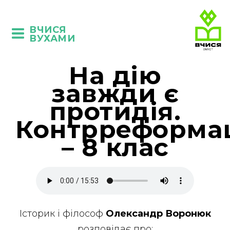
ВЧИСЯ
ВУХАМИ
На дію
завжди є
протидія.
Контрреформа
– 8 клас
Історик і філософ
Олександр Воронюк
розповідає про: