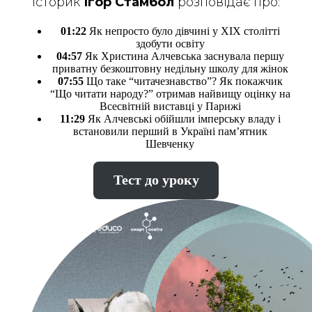
Історик
Ігор Стамбол
розповідає про:
01:22
Як непросто було дівчині у ХІХ столітті
здобути освіту
04:57
Як Христина Алчевська заснувала першу
приватну безкоштовну недільну школу для жінок
07:55
Що таке “читачезнавство”? Як покажчик
“Що читати народу?” отримав найвищу оцінку на
Всесвітній виставці у Парижі
11:29
Як Алчевські обійшли імперську владу і
встановили перший в Україні пам’ятник
Шевченку
Тест до уроку