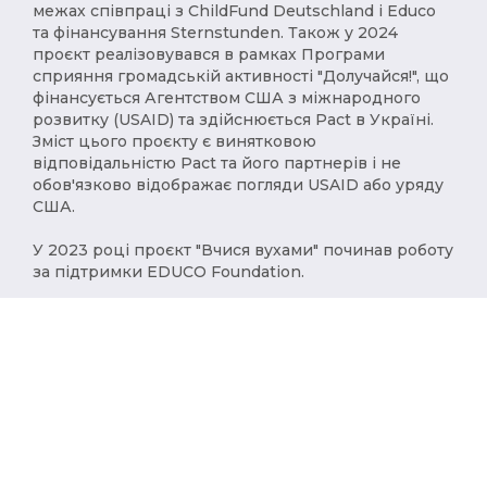
межах співпраці з ChildFund Deutschland і Educo
та фінансування Sternstunden. Також у 2024
проєкт реалізовувався в рамках Програми
сприяння громадській активності "Долучайся!", що
фінансується Агентством США з міжнародного
розвитку (USAID) та здійснюється Pact в Україні.
Зміст цього проєкту є винятковою
відповідальністю Pact та його партнерів і не
обов'язково відображає погляди USAID або уряду
США.
У 2023 році проєкт "Вчися вухами" починав роботу
за підтримки EDUCO Foundation.