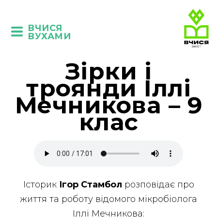
ВЧИСЯ
ВУХАМИ
Зірки і
троянди Іллі
Мечникова – 9
клас
Історик
Ігор Стамбол
розповідає про
життя та роботу відомого мікробіолога
Іллі Мечникова: