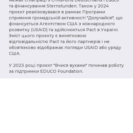
межах співпраці з ChildFund Deutschland і Educo
та фінансування Sternstunden. Також у 2024
проєкт реалізовувався в рамках Програми
сприяння громадській активності "Долучайся!", що
фінансується Агентством США з міжнародного
розвитку (USAID) та здійснюється Pact в Україні.
Зміст цього проєкту є винятковою
відповідальністю Pact та його партнерів і не
обов'язково відображає погляди USAID або уряду
США.
У 2023 році проєкт "Вчися вухами" починав роботу
за підтримки EDUCO Foundation.