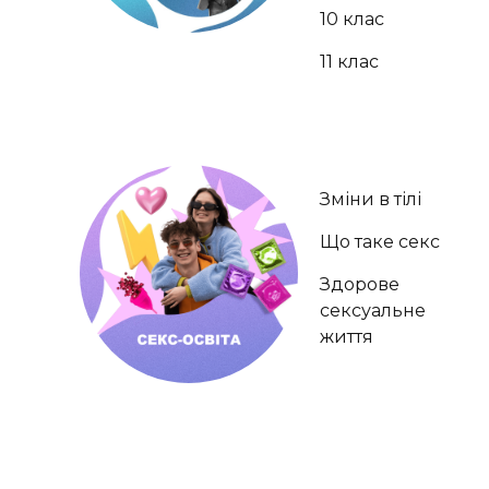
10 клас
11 клас
Зміни в тілі
Що таке секс
Здорове
сексуальне
життя