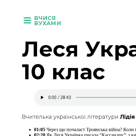
ВЧИСЯ
ВУХАМИ
Леся Укра
10 клас
Вчителька української літератури
Ліді
01:05
Через що почаласт Троянська війна? Коли 
02:20
Як Леся Українка писала “Кассандру”: з к