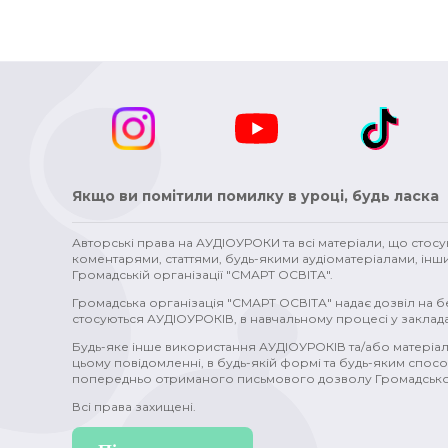
Якщо ви помітили помилку в уроці, будь ласка
Авторські права на АУДІОУРОКИ та всі матеріали, що стос
коментарями, статтями, будь-якими аудіоматеріалами, інш
Громадській організації "СМАРТ ОСВІТА".
Громадська організація "СМАРТ ОСВІТА" надає дозвіл на 
стосуються АУДІОУРОКІВ, в навчальному процесі у заклада
Будь-яке інше використання АУДІОУРОКІВ та/або матеріал
цьому повідомленні, в будь-якій формі та будь-яким спосо
попередньо отриманого письмового дозволу Громадської
Всі права захищені.