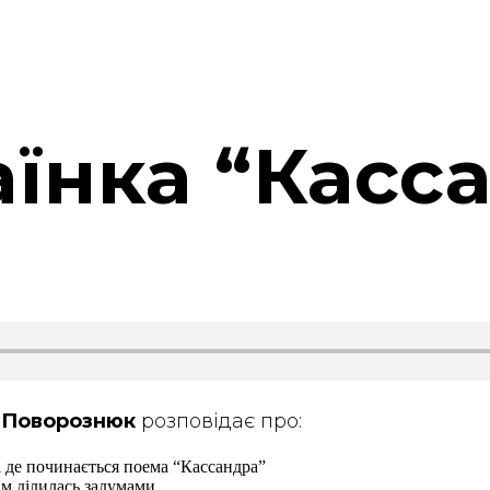
їнка “Касса
я Поворознюк
розповідає про:
і де починається поема “Кассандра”
им ділилась задумами