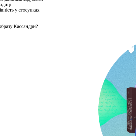
идиці
івність у стосунках
образу Кассандри?