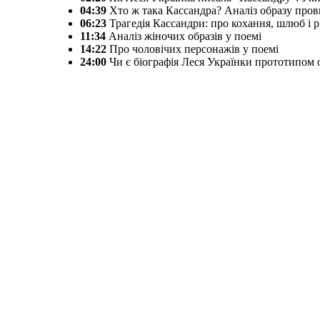
04:39
Хто ж така Кассандра? Аналіз образу пров
06:23
Трагедія Кассандри: про кохання, шлюб і р
11:34
Аналіз жіночих образів у поемі
14:22
Про чоловічих персонажів у поемі
24:00
Чи є біографія Леся Українки прототипом 