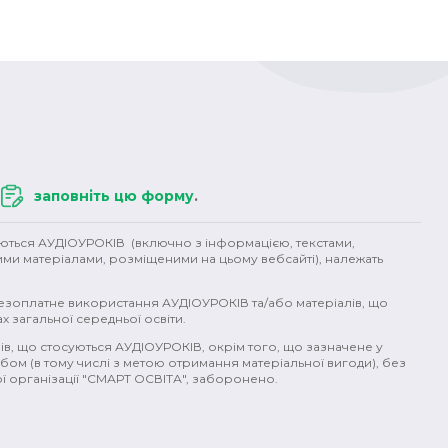
заповніть цю форму
.
уються АУДІОУРОКІВ (включно з інформацією, текстами,
ими матеріалами, розміщеними на цьому вебсайті), належать
безоплатне використання АУДІОУРОКІВ та/або матеріалів, що
х загальної середньої освіти.
ів, що стосуються АУДІОУРОКІВ, окрім того, що зазначене у
бом (в тому числі з метою отримання матеріальної вигоди), без
 організації "СМАРТ ОСВІТА", заборонено.