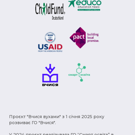
Проєкт "Вчися вухами" з 1 січня 2025 року
розвиває ГО "Вчися".
У 2024 проєкт реалізувала ГО “Смарт освіта” в