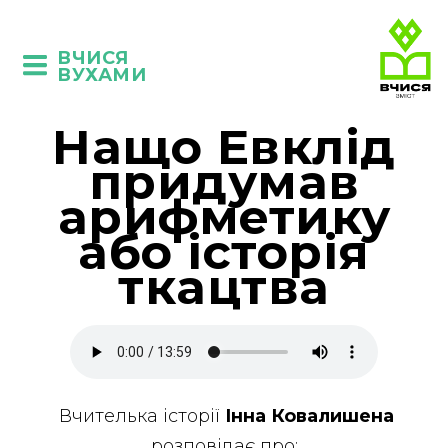
ВЧИСЯ
ВУХАМИ
Нащо Евклід
придумав
арифметику
або історія
ткацтва
Вчителька історії
Інна Ковалишена
розповідає про: