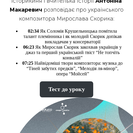
Історикиня і вчителька історії
Антоніна
Макаревич
розповідає про українського
композитора Мирослава Скорика:
02:34
Як Соломія Крушельницька помітила
талант племінника і як молодий Скорик допікав
викладачам у консерваторії
06:23
Як Мирослав Скорик закохвав українців у
джаз та перший український твіст “Не топчіть
конвалій”
07:25
Найвідоміші твори композитора: музика до
“Тіней забутих предків”, “Мелодія ля-мінор”,
опера “Мойсей”
Тест до уроку