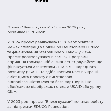
Проєкт "Вчися вухами" з 1 січня 2025 року
розвиває ГО "Вчися".
У 2024 проєкт реалізувала ГО “Смарт освіта” в
межах співпраці з ChildFund Deutschland і Educo
та фінансування Sternstunden. Також у 2024
проєкт реалізовувався в рамках Програми
сприяння громадській активності "Долучайся!", що
фінансується Агентством США з міжнародного
розвитку (USAID) та здійснюється Pact в Україні.
Зміст цього проєкту є винятковою
відповідальністю Pact та його партнерів і не
обов'язково відображає погляди USAID або уряду
США.
У 2023 році проєкт "Вчися вухами" починав роботу
за підтримки EDUCO Foundation.