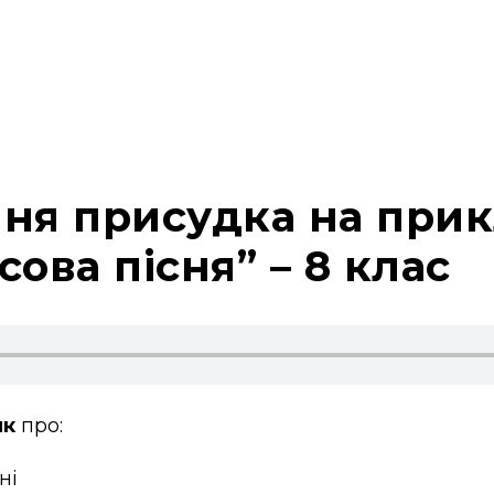
я присудка на прикл
сова пісня” – 8 клас
як
про:
ні