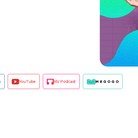
s
YouTube
NV Podcast