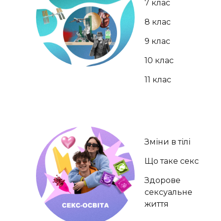
7 клас
8 клас
9 клас
10 клас
11 клас
Зміни в тілі
Що таке секс
Здорове
сексуальне
життя