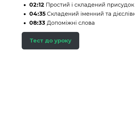
02:12
Простий і складений присудок
04:35
Складений іменний та дієслів
08:33
Допоміжні слова
Тест до уроку