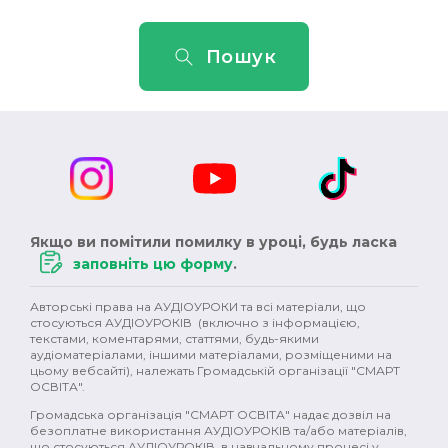
Пошук
Якщо ви помітили помилку в уроці, будь ласка
заповніть цю форму
.
Авторські права на АУДІОУРОКИ та всі матеріали, що
стосуються АУДІОУРОКІВ (включно з інформацією,
текстами, коментарями, статтями, будь-якими
аудіоматеріалами, іншими матеріалами, розміщеними на
цьому вебсайті), належать Громадській організації "СМАРТ
ОСВІТА".
Громадська організація "СМАРТ ОСВІТА" надає дозвіл на
безоплатне використання АУДІОУРОКІВ та/або матеріалів,
що стосуються АУДІОУРОКІВ, в навчальному процесі у