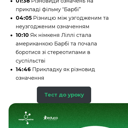
01:38
Різновиди означень на
прикладі фільму “Барбі”
04:05
Різницю між узгодженим та
неузгодженим означенням
10:10
Як німкеня Ліллі стала
американкою Барбі та почала
боротися зі стереотипами в
суспільстві
14:46
Прикладку як різновид
означення
Тест до уроку