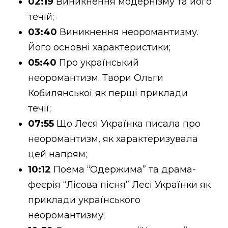
02:19
Виникнення модернізму та його
течій;
03:40
Виникнення неоромантизму.
Його основні характеристики;
05:40
Про український
неоромантизм. Твори Ольги
Кобилянської як перші приклади
течії;
07:55
Що Леся Українка писала про
неоромантизм, як характеризувала
цей напрям;
10:12
Поема “Одержима” та драма-
феєрія “Лісова пісня” Лесі Українки як
приклади українського
неоромантизму;