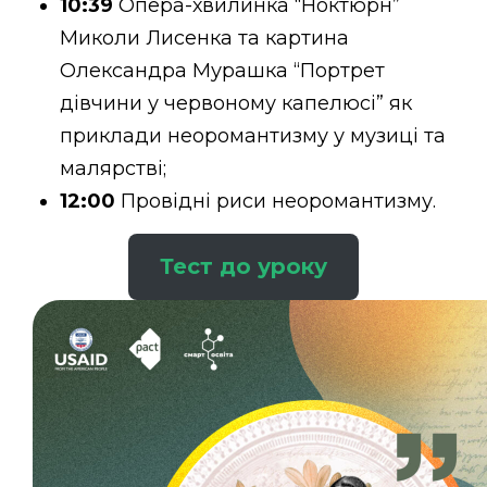
10:39
Опера-хвилинка “Ноктюрн”
Миколи Лисенка та картина
Олександра Мурашка “Портрет
дівчини у червоному капелюсі” як
приклади неоромантизму у музиці та
малярстві;
12:00
Провідні риси неоромантизму.
Тест до уроку