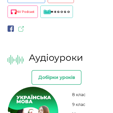
NV Podcast
Аудіоуроки
Добірки уроків
8 клас
9 клас