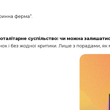
ринна ферма”.
тоталітарне суспільство: чи можна залишати
інок і без жодної критики. Лише з порадами, я