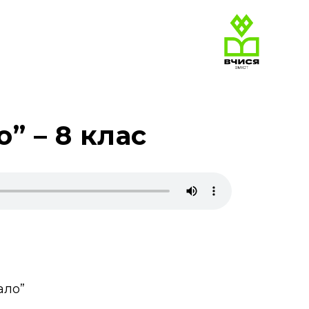
” – 8 клас
ало”