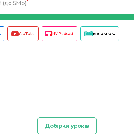
*
df (до 5Mb)
s
YouTube
NV Podcast
Добірки уроків