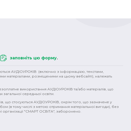
заповніть цю форму
.
уються АУДІОУРОКІВ (включно з інформацією, текстами,
ими матеріалами, розміщеними на цьому вебсайті), належать
безоплатне використання АУДІОУРОКІВ та/або матеріалів, що
х загальної середньої освіти.
ів, що стосуються АУДІОУРОКІВ, окрім того, що зазначене у
бом (в тому числі з метою отримання матеріальної вигоди), без
 організації "СМАРТ ОСВІТА", заборонено.