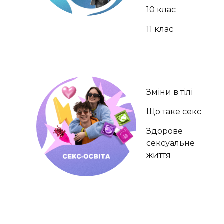
10 клас
11 клас
Зміни в тілі
Що таке секс
Здорове
сексуальне
життя