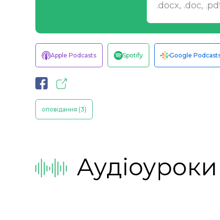
.docx, .doc, .p
Apple Podcasts
Spotify
Google Podcast
оповідання (3)
Аудіоуроки