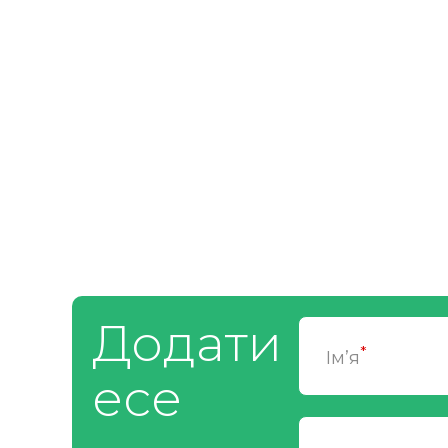
Додати
*
Ім’я
есе