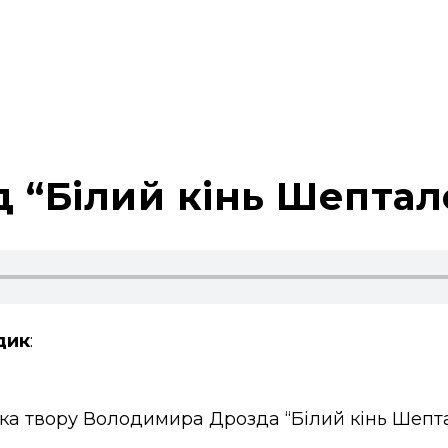
“Білий кінь Шептало
дик
:
ика твору Володимира Дрозда “Білий кінь Шепт