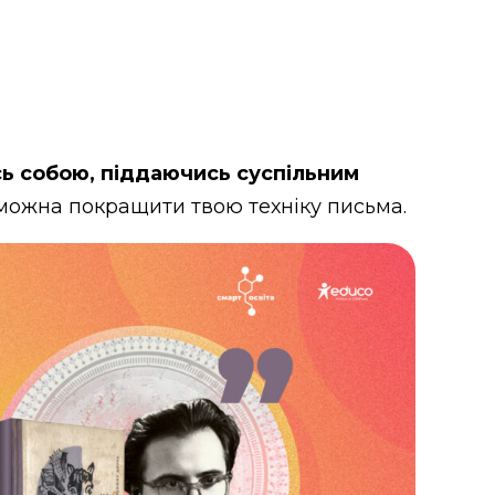
сь собою, піддаючись суспільним
к можна покращити твою техніку письма.