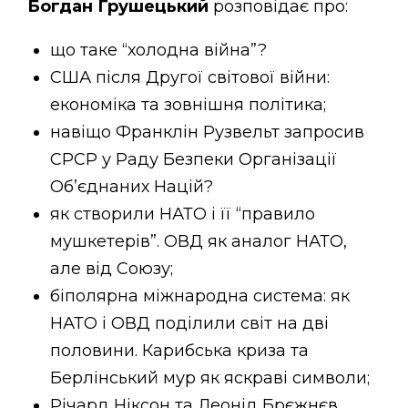
Богдан Грушецький
розповідає про:
що таке “холодна війна”?
США після Другої світової війни:
економіка та зовнішня політика;
навіщо Франклін Рузвельт запросив
СРСР у Раду Безпеки Організації
Об’єднаних Націй?
як створили НАТО і її “правило
мушкетерів”. ОВД як аналог НАТО,
але від Союзу;
біполярна міжнародна система: як
НАТО і ОВД поділили світ на дві
половини. Карибська криза та
Берлінський мур як яскраві символи;
Річард Ніксон та Леонід Брєжнєв