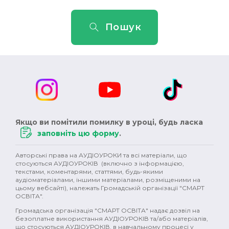
Пошук
Якщо ви помітили помилку в уроці, будь ласка
заповніть цю форму
.
Авторські права на АУДІОУРОКИ та всі матеріали, що
стосуються АУДІОУРОКІВ (включно з інформацією,
текстами, коментарями, статтями, будь-якими
аудіоматеріалами, іншими матеріалами, розміщеними на
цьому вебсайті), належать Громадській організації "СМАРТ
ОСВІТА".
Громадська організація "СМАРТ ОСВІТА" надає дозвіл на
безоплатне використання АУДІОУРОКІВ та/або матеріалів,
що стосуються АУДІОУРОКІВ, в навчальному процесі у