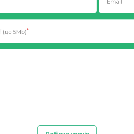
Email
*
df (до 5Mb)