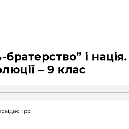
-братерство” і нація
люції – 9 клас
овідає про: