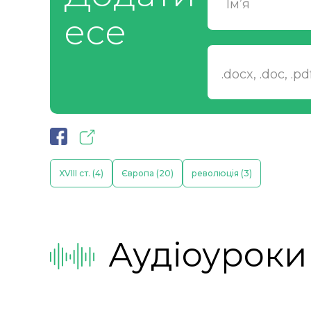
Ім’я
есе
.docx, .doc, .p
XVIII ст. (4)
Європа (20)
революція (3)
Аудіоуроки