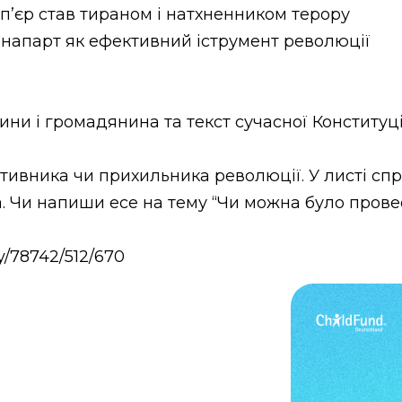
п’єр став тираном і натхненником терору
апарт як ефективний іструмент революції
ни і громадянина та текст сучасної Конституці
тивника чи прихильника революції. У листі спр
жа. Чи напиши есе на тему “Чи можна було про
ay/78742/512/670