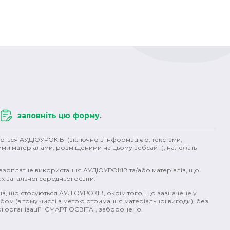
заповніть цю форму
.
уються АУДІОУРОКІВ (включно з інформацією, текстами,
ими матеріалами, розміщеними на цьому вебсайті), належать
безоплатне використання АУДІОУРОКІВ та/або матеріалів, що
х загальної середньої освіти.
ів, що стосуються АУДІОУРОКІВ, окрім того, що зазначене у
бом (в тому числі з метою отримання матеріальної вигоди), без
 організації "СМАРТ ОСВІТА", заборонено.