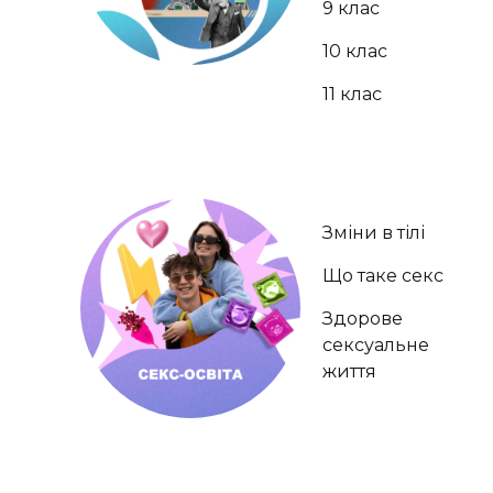
9 клас
10 клас
11 клас
Зміни в тілі
Що таке секс
Здорове
сексуальне
життя