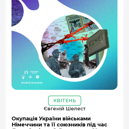
КВІТЕНЬ
Євгеній Шелест
Окупація України військами
Німеччини та її союзників під час